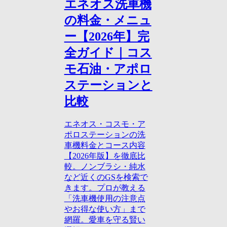
エネオス洗車機
の料金・メニュ
ー【2026年】完
全ガイド｜コス
モ石油・アポロ
ステーションと
比較
エネオス・コスモ・ア
ポロステーションの洗
車機料金とコース内容
【2026年版】を徹底比
較。ノンブラシ・純水
など近くのGSを検索で
きます。プロが教える
「洗車機使用の注意点
やお得な使い方」まで
網羅。愛車を守る賢い