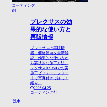
コーティング
剤
プレクサスの効
果的な使い方と
再販情報
プレクサスの再販情
報・価格動向を最新解
説。効果的な使い方か
ら裏技的な施工方法、
レクサスRX350での実
施工ビフォーアフター
まで写真付きで詳しく
紹介。
2026.04.25
コーティング剤
洗車