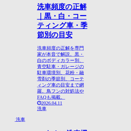
洗車頻度の正解
｜黒・白・コー
ティング車・季
節別の目安
洗車頻度の正解を専門
家が本音で解説。黒・
白のボディカラー別、
青空駐車・ガレージの
駐車環境別、花粉・融
雪剤の季節別、コーテ
ィング車の目安まで網
羅。鳥フンの対処法や
FAQも掲載。
2026.04.11
洗車
洗車