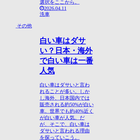
選択をここから。
2026.04.11
洗車
その他
白い車はダサ
い？日本・海外
で白い車は一番
人気
白い車はダサいと言わ
れることが多い。しか
し海外、日本国内では
販売される約50%が白い
車。世界でも約40%近く
が白い車が人気。だ
が、そこで、白い車は
ダサいと言われる理由
を探っていこう。