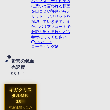
バリアスコートが塗装
に悪いと言われる原因
を口コミや評判からメ
リット・デメリットを
深堀していきます。ま
た、バリアスコートで
激艶を出す裏技なども
参考にしてください。
2024.02.20
コーティング剤
驚異の鏡面
光沢度
96！！
ギガクリス
タルMK-
10H
水溶性硬化型ガ