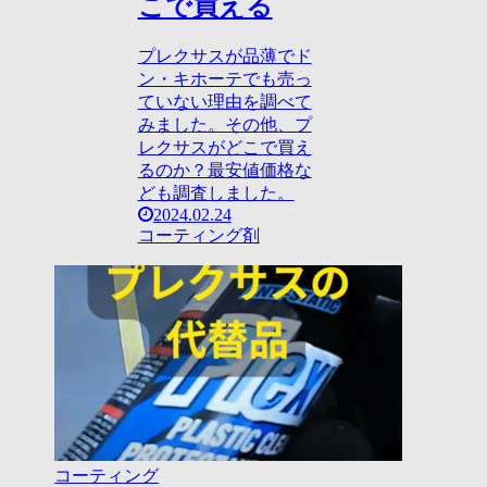
こで買える
プレクサスが品薄でド
ン・キホーテでも売っ
ていない理由を調べて
みました。その他、プ
レクサスがどこで買え
るのか？最安値価格な
ども調査しました。
2024.02.24
コーティング剤
コーティング